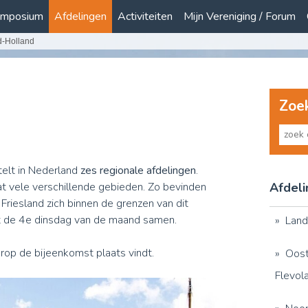
mposium
Afdelingen
Activiteiten
Mijn Vereniging / Forum
d-Holland
Zoe
telt in Nederland
zes regionale afdelingen
.
t vele verschillende gebieden. Zo bevinden
Afdel
riesland zich binnen de grenzen van dit
t de 4e dinsdag van de maand samen.
Land
rop de bijeenkomst plaats vindt.
Oost
Flevol