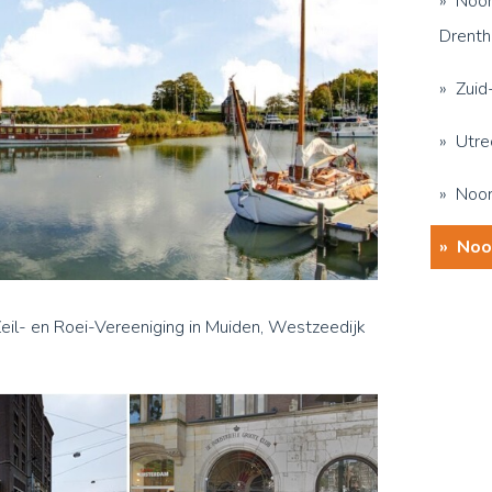
Noor
Drenth
Zuid
Utre
Noor
Noo
Zeil- en Roei-Vereeniging in Muiden, Westzeedijk