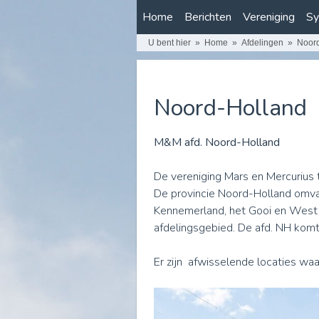
Home
Berichten
Vereniging
Sy
U bent hier
Home
Afdelingen
Noor
Noord-Holland
M&M afd. Noord-Holland
De vereniging Mars en Mercurius 
De provincie Noord-Holland omva
Kennemerland, het Gooi en West F
afdelingsgebied. De afd. NH kom
Er zijn afwisselende locaties waa