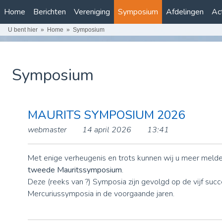
Home
Berichten
Vereniging
Symposium
Afdelingen
Act
U bent hier
Home
Symposium
Symposium
MAURITS SYMPOSIUM 2026
webmaster
14 april 2026
13:41
Met enige verheugenis en trots kunnen wij u meer meld
tweede Mauritssymposium
.
Deze (reeks van ?) Symposia zijn gevolgd op de vijf suc
Mercuriussymposia in de voorgaande jaren.