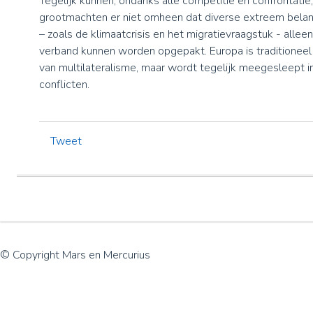
Tegelijk kunnen, ondanks alle competitie en confrontatie
grootmachten er niet omheen dat diverse extreem belan
– zoals de klimaat­crisis en het migratievraagstuk - alleen
verband kunnen worden opgepakt. Europa is traditioneel
van multilateralisme, maar wordt tegelijk meegesleept
conflicten.
Tweet
© Copyright Mars en Mercurius