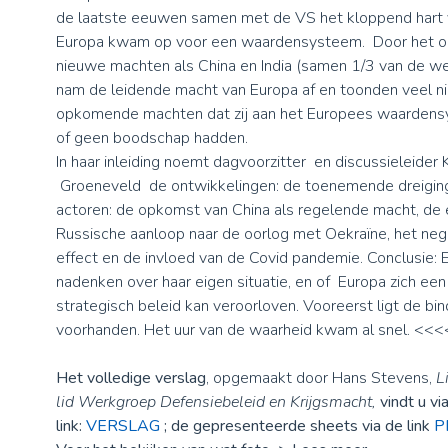
de laatste eeuwen samen met de VS het kloppend hart 
Europa kwam op voor een waardensysteem. Door het 
nieuwe machten als China en India (samen 1/3 van de w
nam de leidende macht van Europa af en toonden veel ni
opkomende machten dat zij aan het Europees waardens
of geen boodschap hadden.
In haar inleiding noemt dagvoorzitter en discussieleider 
Groeneveld de ontwikkelingen: de toenemende dreiging 
actoren: de opkomst van China als regelende macht, de
Russische aanloop naar de oorlog met Oekraïne, het ne
effect en de invloed van de Covid pandemie. Conclusie:
nadenken over haar eigen situatie, en of Europa zich e
strategisch beleid kan veroorloven. Vooreerst ligt de b
voorhanden. Het uur van de waarheid kwam al snel. <<<
Het volledige verslag
, opgemaakt door Hans Stevens,
L
lid Werkgroep Defensiebeleid en Krijgsmacht,
vindt u vi
link:
VERSLAG
; de gepresenteerde sheets via de link
P