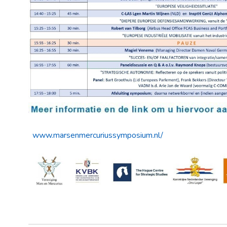
www.marsenmercuriussymposium.nl/